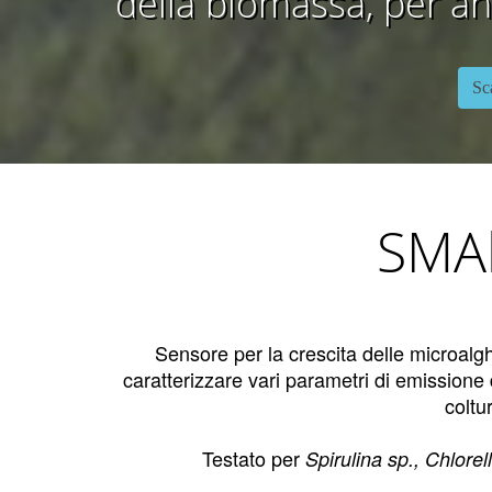
della biomassa, per anal
Sc
SMAl
Sensore per la crescita delle microalghe
caratterizzare vari parametri di emissione d
coltu
Testato per
Spirulina sp., Chlor